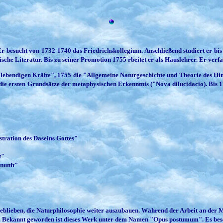
 besucht von 1732-1740 das Friedrichskollegium. Anschließend studiert er bis
sche Literatur. Bis zu seiner Promotion 1755 rbeitet er als Hauslehrer. Er verfas
ebendigen Kräfte", 1755 die "Allgemeine Naturgeschichte und Theorie des Him
 die ersten Grundsätze der metaphysischen Erkenntnis ("Nova dilucidacio). Bis 1
tration des Daseins Gottes"
t"
rnunft"
eblieben, die Naturphilosophie weiter auszubauen. Während der Arbeit an der Me
Bekannt geworden ist dieses Werk unter dem Namen "Opus postumum". Es beschä