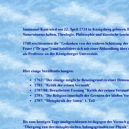
Immanuel Kant wird am 22. April 1724 in Königsberg geboren. Er
Naturwissenschaften, Theologie, Philosophie und klassische lateini
1749 erschienenen die "Gedanken von der wahren Schätzung der l
Feuer ("De igne") und habilitiert sich mit einer Abhandlung über
als Professor an der Königsberger Universität.
Hier einige Veröffentlichungen:
1762: "Der einzige mögliche Beweisgrund zu einer Demons
1781: "Kritik der reinen Vernunft"
1787/88: Berarbeitete Fassung "Kritik der reinen Vernunf
1793: "Die Religion innerhalb der Grenzen der bloßen Ve
1797: "Metaphysik der Sitten" 1. Teil
Bis zum heutigen Tage unabgeschlossen ist dagegen der Versuch g
"Übergang von den metaphysischen Anfangsgründen zur Physik". 