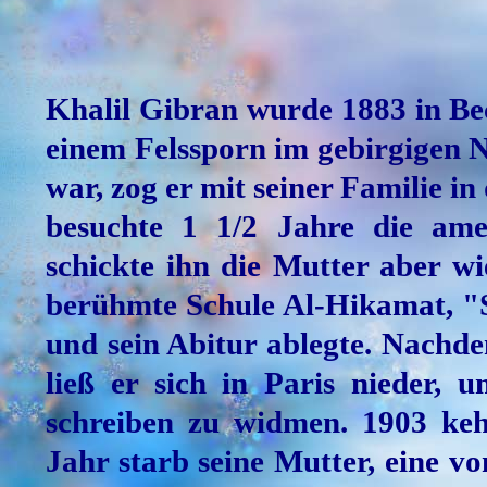
Khalil Gibran wurde 1883 in Bec
einem Felssporn im gebirgigen N
war, zog er mit seiner Familie in
besuchte 1 1/2 Jahre die ame
schickte ihn die Mutter aber w
berühmte Schule Al-Hikamat, "S
und sein Abitur ablegte. Nachde
ließ er sich in Paris nieder,
schreiben zu widmen. 1903 keh
Jahr starb seine Mutter, eine vo