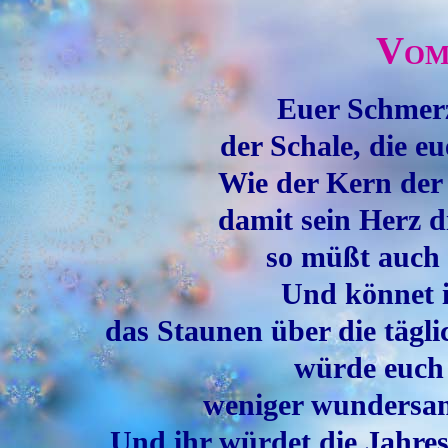
Vom
Euer Schmerz
der Schale, die e
Wie der Kern der
damit sein Herz d
so müßt auch 
Und könnet 
das Staunen über die tägl
würde euch 
weniger wundersam
Und ihr würdet die Jahre