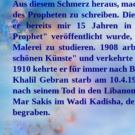
Aus diesem Schmerz heraus, mach
des Propheten zu schreiben. Di
er bereits mir 15 Jahren in
Prophet" veröffentlicht wurde,
Malerei zu studieren. 1908 ar
schönen Künste" und verkehrte 
1910 kehrte er für immer nach B
Khalil Gebran starb am 10.4.19
nach seinem Tod in den Libanon
Mar Sakis im Wadi Kadisha, de
begraben.