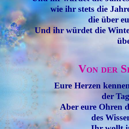
wie ihr stets die Ja
die über eu
Und ihr würdet die Wint
übe
Von der S
Eure Herzen kennen 
der Ta
Aber eure Ohren d
des Wisse
Ihr wollt 