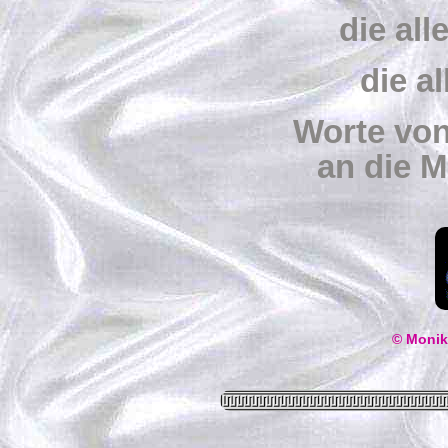
die all
die a
Worte vo
an die M
© Monik