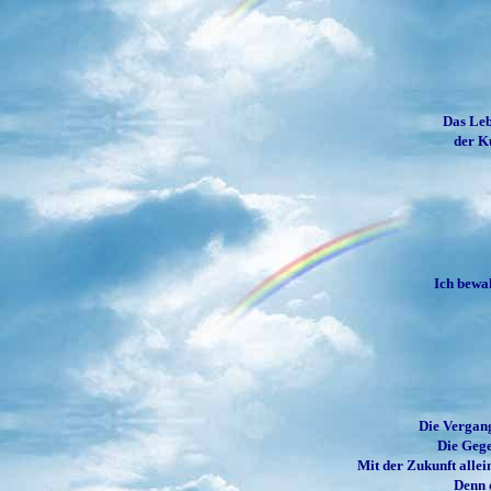
Das Leb
der Ku
Ich bewa
Die Vergang
Die Gege
Mit der Zukunft allei
Denn d