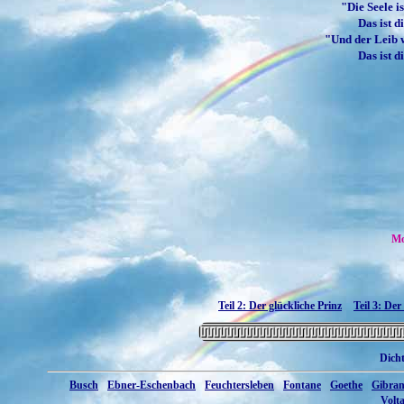
"Die Seele i
Das ist 
"Und der Leib w
Das ist d
Mo
Teil 2: Der glückliche Prinz
Teil 3: Der
Dich
Busch
Ebner‑Eschenbach
Feuchtersleben
Fontane
Goethe
Gibra
Volta