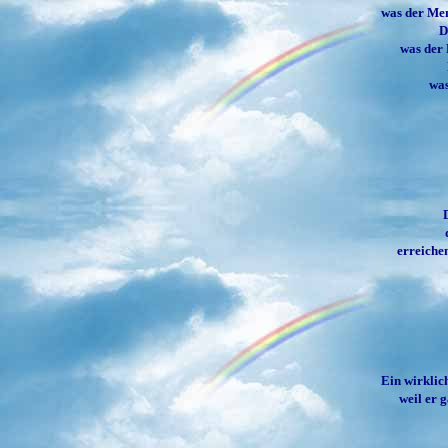
was der Mens
D
was der 
was
erreiche
Ein wirklic
weil er g