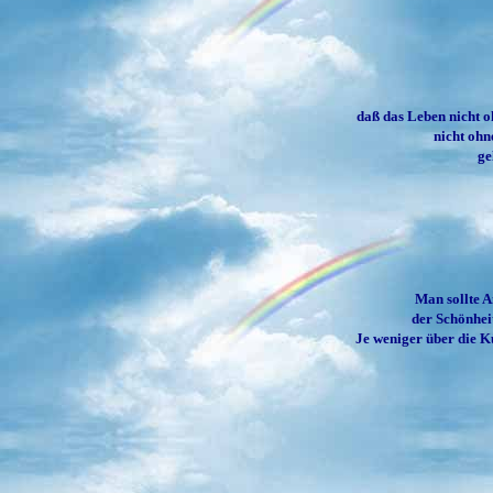
daß das Leben nicht o
nicht ohn
ge
Man sollte A
der Schönheit
Je weniger über die K