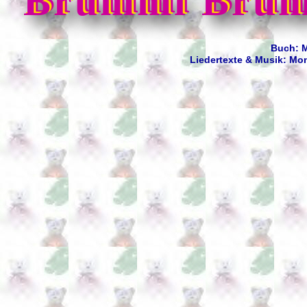
Brummi Brum
Buch: 
Liedertexte & Musik: Mo