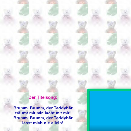
Der Titelsong:
Brummi Brumm, der Teddybär
träumt mit mir, lacht mit mir!
Brummi Brumm, der Teddybär
lässt mich nie allein!