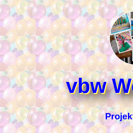
vbw W
Projek